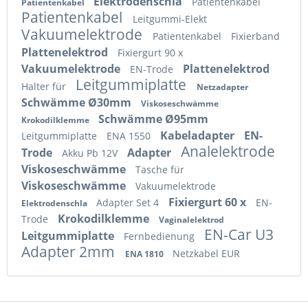
Elektrodenschla
Patientenkabel
Patientenkabel
Patientenkabel
Leitgummi-Elekt
Vakuumelektrode
Patientenkabel
Fixierband
Plattenelektrod
Fixiergurt 90 x
Vakuumelektrode
Plattenelektrod
EN-Trode
Leitgummiplatte
Halter für
Netzadapter
Schwämme Ø30mm
Viskoseschwämme
Schwämme Ø95mm
Krokodilklemme
Kabeladapter
EN-
Leitgummiplatte
ENA 1550
Analelektrode
Trode
Adapter
Akku Pb 12V
Viskoseschwämme
Tasche für
Viskoseschwämme
Vakuumelektrode
Fixiergurt 60 x
Adapter Set 4
EN-
Elektrodenschla
Krokodilklemme
Trode
Vaginalelektrod
EN-Car U3
Leitgummiplatte
Fernbedienung
Adapter 2mm
Netzkabel EUR
ENA 1810