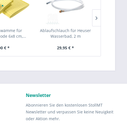
hwämme für
Ablaufschlauch für Heuser
Wasserb
rode 6x8 cm,...
Wasserbad, 2 m
00 € *
29,95 € *
1.15
Newsletter
Abonnieren Sie den kostenlosen StollMT
Newsletter und verpassen Sie keine Neuigkeit
oder Aktion mehr.