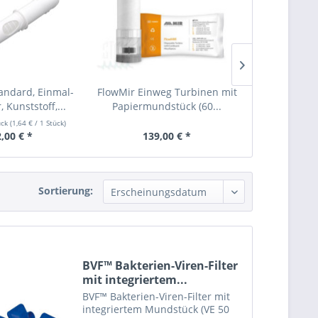
tandard, Einmal-
FlowMir Einweg Turbinen mit
BVF™ Bakteri
 Kunststoff,...
Papiermundstück (60...
mit inte
ück
(
1,64 €
/ 1 Stück)
,00 € *
139,00 € *
58,
Sortierung:
BVF™ Bakterien-Viren-Filter
mit integriertem...
BVF™ Bakterien-Viren-Filter mit
integriertem Mundstück (VE 50