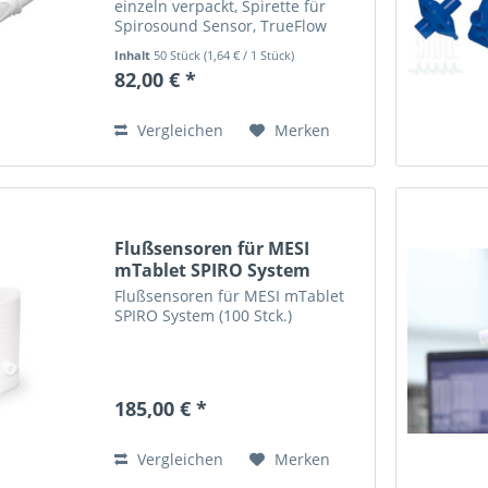
einzeln verpackt, Spirette für
Spirosound Sensor, TrueFlow
Sensor & EasyOne Spirometer
Inhalt
50 Stück
(
1,64 €
/ 1 Stück)
82,00 € *
Vergleichen
Merken
Flußsensoren für MESI
mTablet SPIRO System
(100...
Flußsensoren für MESI mTablet
SPIRO System (100 Stck.)
185,00 € *
Vergleichen
Merken