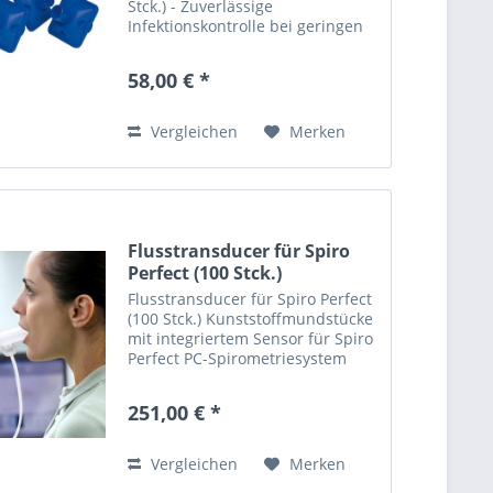
Stck.) - Zuverlässige
Infektionskontrolle bei geringen
Testkosten - Integriertes
Mundstück für Erwachsene und
58,00 € *
Kinder - Optimale Lösung
innerhalb Ihres...
Vergleichen
Merken
Flusstransducer für Spiro
Perfect (100 Stck.)
Flusstransducer für Spiro Perfect
(100 Stck.) Kunststoffmundstücke
mit integriertem Sensor für Spiro
Perfect PC-Spirometriesystem
251,00 € *
Vergleichen
Merken