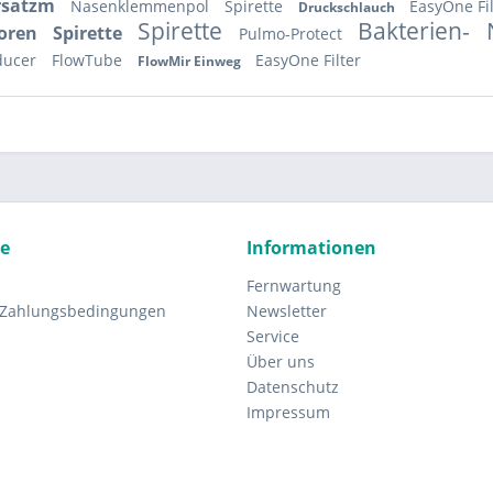
Ersatzm
Nasenklemmenpol
Spirette
EasyOne Fi
Druckschlauch
Spirette
Bakterien-
soren
Spirette
Pulmo-Protect
ducer
FlowTube
EasyOne Filter
FlowMir Einweg
ce
Informationen
Fernwartung
 Zahlungsbedingungen
Newsletter
Service
Über uns
Datenschutz
Impressum