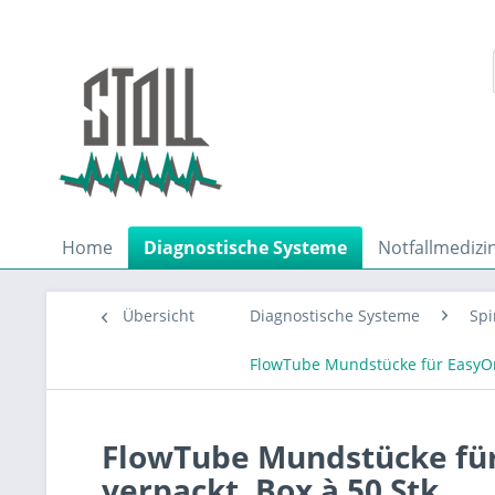
Home
Diagnostische Systeme
Notfallmedizi
Übersicht
Diagnostische Systeme
Spi
FlowTube Mundstücke für EasyOne 
FlowTube Mundstücke für
verpackt, Box à 50 Stk.