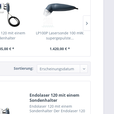
 120 mit einem
LP100P Lasersonde 100 mW,
LP500C Lase
denhalter
supergepulste...
kontinu
85,00 € *
1.420,00 € *
1.81
Sortierung:
Endolaser 120 mit einem
Sondenhalter
Endolaser 120 mit einem
Sondenhalter Der Endolaser 120