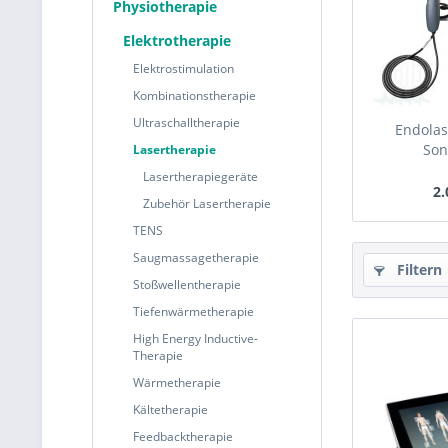
Physiotherapie
Elektrotherapie
Elektrostimulation
Kombinationstherapie
Ultraschalltherapie
Endolas
Son
Lasertherapie
Lasertherapiegeräte
2.
Zubehör Lasertherapie
TENS
Saugmassagetherapie
Filtern
Stoßwellentherapie
Tiefenwärmetherapie
High Energy Inductive-
Therapie
Wärmetherapie
Kältetherapie
Feedbacktherapie