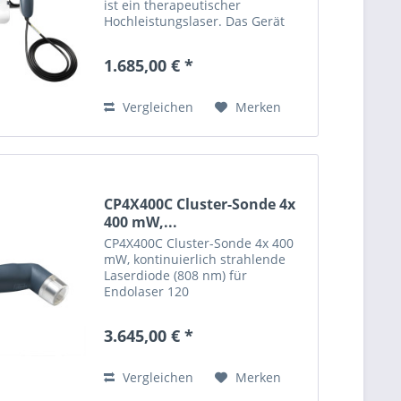
ist ein therapeutischer
Hochleistungslaser. Das Gerät
beinhaltet 22 evidenzbsasierende
klinische Behandlungsprotokolle,
1.685,00 € *
es gibt dem Benutzer
Dosierungsempfehlungen für die
wirksame...
Vergleichen
Merken
CP4X400C Cluster-Sonde 4x
400 mW,...
CP4X400C Cluster-Sonde 4x 400
mW, kontinuierlich strahlende
Laserdiode (808 nm) für
Endolaser 120
3.645,00 € *
Vergleichen
Merken