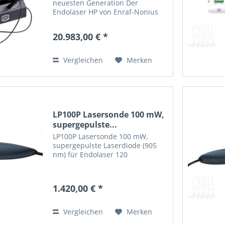
neuesten Generation Der
Endolaser HP von Enraf-Nonius
ist das Ergebnis jahrzehntelanger
Erfahrung in der Lasertherapie
20.983,00 € *
und markiert einen neuen
Standard in der Behandlung mit
hochenergetischem...
Vergleichen
Merken
LP100P Lasersonde 100 mW,
supergepulste...
LP100P Lasersonde 100 mW,
supergepulste Laserdiode (905
nm) für Endolaser 120
1.420,00 € *
Vergleichen
Merken