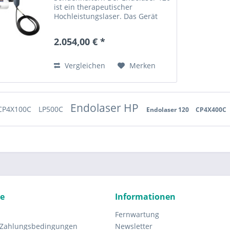
ist ein therapeutischer
Hochleistungslaser. Das Gerät
beinhaltet 22 evidenzbsasierende
klinische Behandlungsprotokolle,
2.054,00 € *
es gibt dem Benutzer
Dosierungsempfehlungen für die
wirksame...
Vergleichen
Merken
Endolaser HP
CP4X100C
LP500C
Endolaser 120
CP4X400C
ce
Informationen
Fernwartung
 Zahlungsbedingungen
Newsletter