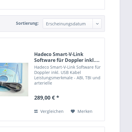
Sortierung:
Hadeco Smart-V-Link
Software für Doppler inkl....
Hadeco Smart-V-Link Software für
Doppler inkl. USB Kabel
Leistungsmerkmale - ABI, TBI und
arterielle
Blutflussgeschwindigkeit -
Vollautomatisch
289,00 € *
computerverstärkte Wellenform -
Echtzeit-Vaskulär-
Wellenformanzeige -
Vergleichen
Merken
Datenspeicherung für...