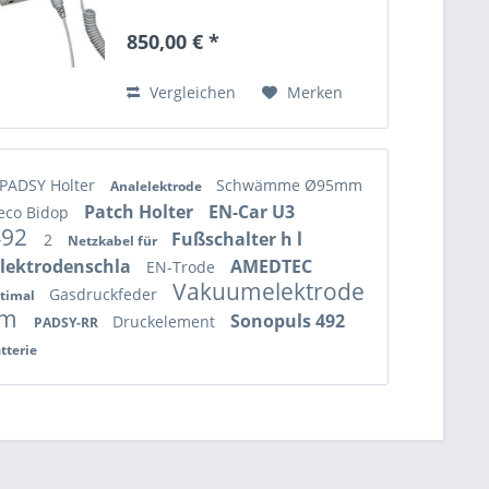
Doppler mit LCD-Anzeige Anzeige
von Realzeit-Wellenform,
850,00 € *
numerischen Daten und
Herzschlag Von Hadeco
entwickelter...
Vergleichen
Merken
PADSY Holter
Schwämme Ø95mm
Analelektrode
Patch Holter
EN-Car U3
eco Bidop
492
Fußschalter h l
2
Netzkabel für
lektrodenschla
AMEDTEC
EN-Trode
Vakuumelektrode
Gasdruckfeder
timal
mm
Sonopuls 492
Druckelement
PADSY-RR
tterie