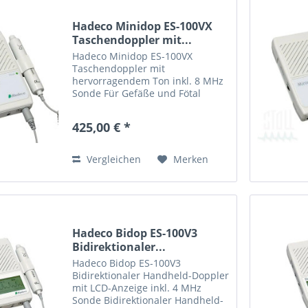
Hadeco Minidop ES-100VX
Taschendoppler mit...
Hadeco Minidop ES-100VX
Taschendoppler mit
hervorragendem Ton inkl. 8 MHz
Sonde Für Gefäße und Fötal
Handlich und kompakt Hohe
Sensivität Vielfältige
425,00 € *
Sondenauswahl 2, 4, 5, 8 und 10
MHz. Praktische Sondentaste
Schaltet ES-100VX EIN und...
Vergleichen
Merken
Hadeco Bidop ES-100V3
Bidirektionaler...
Hadeco Bidop ES-100V3
Bidirektionaler Handheld-Doppler
mit LCD-Anzeige inkl. 4 MHz
Sonde Bidirektionaler Handheld-