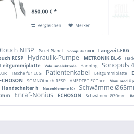
Doppler mit LCD-Anzeige Anzeige
von Realzeit-Wellenform,
850,00 € *
numerischen Daten und
Herzschlag Von Hadeco
entwickelter...
Vergleichen
Merken
touch NIBP
Langzeit-EKG
Paket Planet
Sonopuls 190 II
Hydraulik-Pumpe
uch RESP
METRONIK BL-6
Had
Sonopuls 
Leitgummiplatte
Hanning
Vakuumelektrode
Patientenkabel
E
 EUR
Tasche für ECG
Leitgummiplatte
ECHOSON
SOMNOtouch RESP
AMEDTEC ECGpro
Manumed Op
Schwämme Ø65
Handschalter h
Nasenklemme für
Enraf-Nonius
 2mm
ECHOSON
Schwämme Ø30mm
Ba