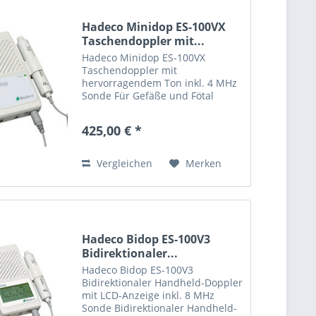
Hadeco Minidop ES-100VX
Taschendoppler mit...
Hadeco Minidop ES-100VX
Taschendoppler mit
hervorragendem Ton inkl. 4 MHz
Sonde Für Gefäße und Fötal
Handlich und kompakt Hohe
Sensivität Vielfältige
425,00 € *
Sondenauswahl 2, 4, 5, 8 und 10
MHz. Praktische Sondentaste
Schaltet ES-100VX EIN und...
Vergleichen
Merken
Hadeco Bidop ES-100V3
Bidirektionaler...
Hadeco Bidop ES-100V3
Bidirektionaler Handheld-Doppler
mit LCD-Anzeige inkl. 8 MHz
Sonde Bidirektionaler Handheld-