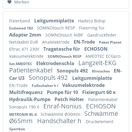
Merken
Leitgummiplatte
Fixierband
Hadeco Bidop
SOMNOtouch RESP
Fixierring für
Endomed 182
Adapter 2mm
SOMNOtouch NIBP
Gasdruckfeder
EN-Trode
Netzkabel EUR
Analelektrode
Paket Planet
Tragetasche für
ECHOSON
Eltrac 471 230V
Vakuumelektrode
AMEDTEC ECGpro
SOMNOtouch RESP
Langzeit-EKG
Elektrodenschla
Set AMEDTEC
Patientenkabel
Sonopuls 492
EN-
Klinisches
Sonopuls 492
Car U3
Leitgummiplatte
Vakuumelektrode
EN-Trode
Fußschalter h l
Multifrequenz
Pumpe für 10
Fixiergurt 60 x
Hydraulik-Pumpe
Patch Holter
Patientenkabel
Enraf-Nonius
ECHOSON
Sonopuls 190 II
Schwämme
Schwämme Ø30mm
METRONIK BL-6
Ø65mm
Handschalter h
Druckelement
Sperrbox