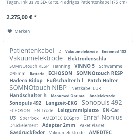
Tagen. Inklusive SD-Karte, 4 adriges Patientenkabel (75 cm),
4 Stück...
2.275,00 € *
Merken
Patientenkabel
2
Vakuumelektrode
Endomed 182
Vakuumelektrode
Elektrodenschla
VINNO 5
SOMNOtouch RESP
Hanning
Schwämme
ECHOSON
SOMNOtouch RESP
Ø95mm
Batterie
Hadeco Bidop
Fußschalter h l
Patch Holter
SOMNOtouch NIBP
Netzkabel EUR
Handschalter h
Manumed Optimal
Analelektrode
Sonopuls 492
Sonopuls 492
Langzeit-EKG
Leitgummiplatte
EN-Car
ECHOSON
EN-Trode
Enraf-Nonius
U3
Sperrbox
AMEDTEC ECGpro
Adapter 2mm
Druckelement
Paket Planet
Gasdruckfeder
AMEDTEC
Vakuumelektrode