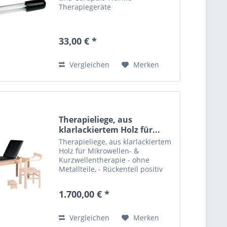
Therapiegeräte
33,00 € *
Vergleichen
Merken
Therapieliege, aus
klarlackiertem Holz für...
Therapieliege, aus klarlackiertem
Holz für Mikrowellen- &
Kurzwellentherapie - ohne
Metallteile, - Rückenteil positiv
klappbar - besonders geeignet
für Mikro- oder
1.700,00 € *
Kurzwellentherapie - Maße (L x B
x H cm): 190 x 60 x75
Vergleichen
Merken