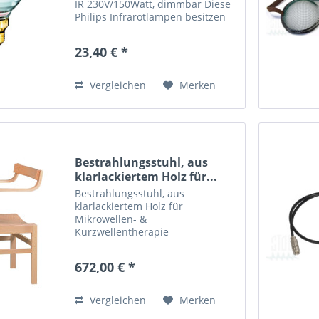
IR 230V/150Watt, dimmbar Diese
Philips Infrarotlampen besitzen
ein Wellenlängenspektrum mit
einem deutlichen Maximum bei
23,40 € *
etwa 1000 nm im tief
eindringenden IR-A-Bereich....
Vergleichen
Merken
Bestrahlungsstuhl, aus
klarlackiertem Holz für...
Bestrahlungsstuhl, aus
klarlackiertem Holz für
Mikrowellen- &
Kurzwellentherapie
672,00 € *
Vergleichen
Merken