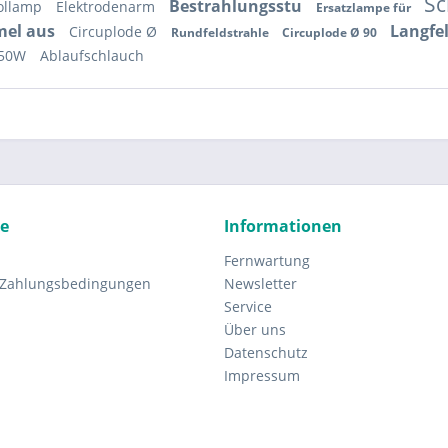
Sc
Bestrahlungsstu
ollamp
Elektrodenarm
Ersatzlampe für
mel aus
Langfe
Circuplode Ø
Rundfeldstrahle
Circuplode Ø 90
250W
Ablaufschlauch
ce
Informationen
Fernwartung
 Zahlungsbedingungen
Newsletter
Service
Über uns
Datenschutz
Impressum