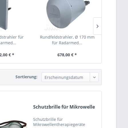
dstrahler für
Rundfeldstrahler, Ø 170 mm
HF-Kabe
armed...
für Radarmed...
Rada
2,00 € *
678,00 € *
413,
Sortierung:
Schutzbrille für Mikrowelle
Schutzbrille für
Mikrowellentherapiegeräte