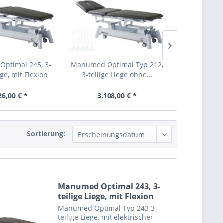
ptimal 245, 3-
Manumed Optimal Typ 212,
Manumed Op
ege, mit Flexion
3-teilige Liege ohne...
teilige Lieg
26,00 € *
3.108,00 € *
3.37
Sortierung:
Manumed Optimal 243, 3-
teilige Liege, mit Flexion
Manumed Optimal Typ 243 3-
teilige Liege, mit elektrischer