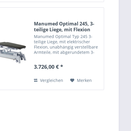
Manumed Optimal 245, 3-
teilige Liege, mit Flexion
Manumed Optimal Typ 245 3-
teilige Liege, mit elektrischer
Flexion, unabhängig verstellbare
Armteile, mit abgerundetem 3-
teiligen Kopfteil inkl. Nasenschlitz
lang & Trapezbeinteil,
3.726,00 € *
Nasenschlitzteil, elektrische
Höhenverstellung (45-95cm)...
Vergleichen
Merken