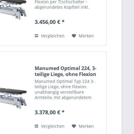
Flexion per Tischschalter -
abgerundetes Kopfteil inkl.
standard Nasenschlitz und
Schlitzteil - drei Teilliegeflächen
3.456,00 € *
unabhängig verstellbar mit
Gasdruckfedern - elektrische...
Vergleichen
Merken
Manumed Optimal 224, 3-
teilige Liege, ohne Flexion
Manumed Optimal Typ 224 3-
teilige Liege, ohne Flexion,
unabhängig verstellbare
Armteile, mit abgerundetem
Kopfteil inkl. Nasenschlitz lang &
Trapezbeinteil, Nasenschlitzteil,
3.378,00 € *
elektrische Höhenverstellung (45-
95cm) mittels Fußschalter,...
Vergleichen
Merken