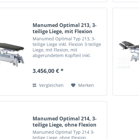
Manumed Optimal 213, 3-
teilige Liege, mit Flexion
Manumed Optimal Typ 213, 3-
teilige Liege inkl. Flexion 3-teilige
Liege, mit Flexion, mit
abgerundetem Kopfteil inkl.
Nasenschlitz & Trapezbeinteil,
hydraulische Höhenverstellung
3.456,00 € *
(45-95cm), Liegenbreite standard
(67cm), Polsterung...
Vergleichen
Merken
Manumed Optimal 214, 3-
teilige Liege, ohne Flexion
Manumed Optimal Typ 214 3-
teilige Liege, ohne Flexion,