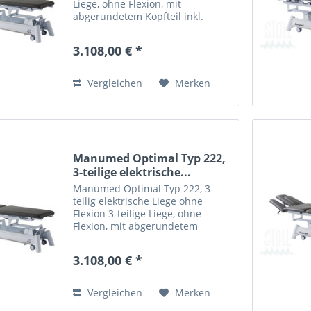
Liege, ohne Flexion, mit
abgerundetem Kopfteil inkl.
Nasenschlitz lang &
Trapezbeinteil, hydraulische
3.108,00 € *
Höhenverstellung (45-95cm),
Liegenbreite standard (67cm),
Polsterung...
Vergleichen
Merken
Manumed Optimal Typ 222,
3-teilige elektrische...
Manumed Optimal Typ 222, 3-
teilig elektrische Liege ohne
Flexion 3-teilige Liege, ohne
Flexion, mit abgerundetem
Kopfteil inkl. Nasenschlitz lang &
Trapezbeinteil, elektrische
3.108,00 € *
Höhenverstellung (45-95cm)
mittels Fußschalter,
Liegenbreite...
Vergleichen
Merken