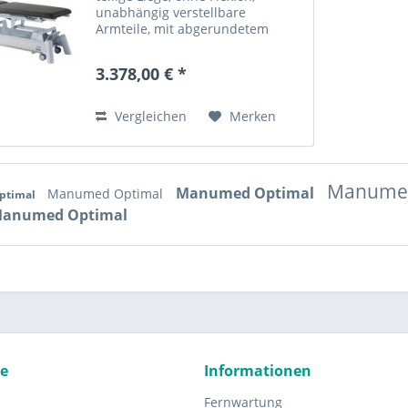
unabhängig verstellbare
Armteile, mit abgerundetem
Kopfteil inkl. Nasenschlitz &
Trapezbeinteil, hydraulische
3.378,00 € *
Höhenverstellung (45-95cm),
Liegenbreite standard (67cm),
Polsterung...
Vergleichen
Merken
Manumed
Manumed Optimal
Manumed Optimal
ptimal
anumed Optimal
ce
Informationen
Fernwartung