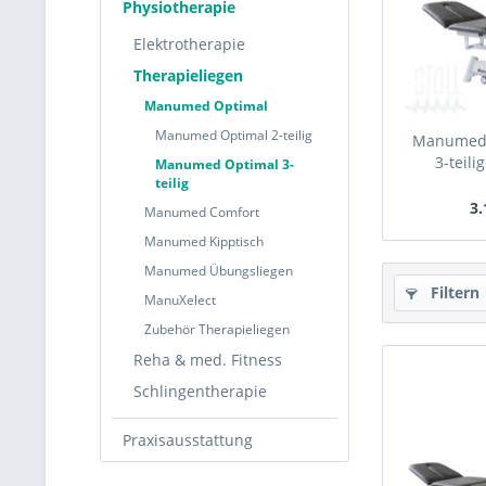
Physiotherapie
Elektrotherapie
Therapieliegen
Manumed Optimal
Manumed Optimal 2-teilig
Manumed 
3-teili
Manumed Optimal 3-
teilig
3.
Manumed Comfort
Manumed Kipptisch
Manumed Übungsliegen
Filtern
ManuXelect
Zubehör Therapieliegen
Reha & med. Fitness
Schlingentherapie
Praxisausstattung