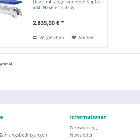
Liege, mit abgerundetem Kopfteil
inkl. Nasenschlitz &
Trapezbeinteil, hydraulische
Höhenverstellung (45-95cm),
2.835,00 € *
Liegenbreite standard (67cm),
Polsterung standard (4cm,...
Vergleichen
Merken
ptimal
ce
Informationen
Fernwartung
 Zahlungsbedingungen
Newsletter