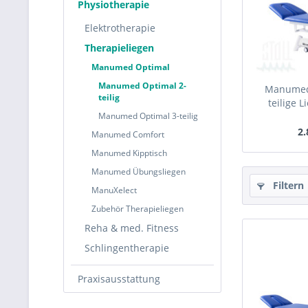
Physiotherapie
Elektrotherapie
Therapieliegen
Manumed Optimal
Manumed Optimal 2-
Manumed 
teilig
teilige L
Manumed Optimal 3-teilig
2.
Manumed Comfort
Manumed Kipptisch
Manumed Übungsliegen
Filtern
ManuXelect
Zubehör Therapieliegen
Reha & med. Fitness
Schlingentherapie
Praxisausstattung