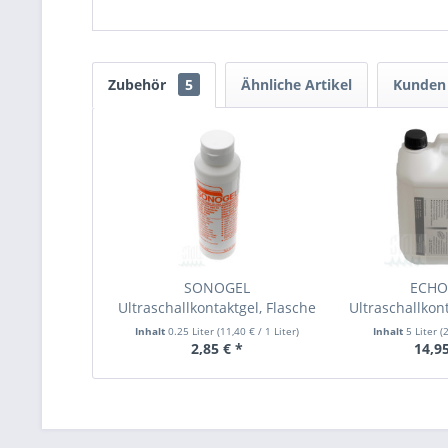
Zubehör
5
Ähnliche Artikel
Kunden 
SONOGEL
ECH
Ultraschallkontaktgel, Flasche
Ultraschallkont
250ml
Kani
Inhalt
0.25 Liter
(
11,40 €
/ 1 Liter)
Inhalt
5 Liter
(
2
2,85 € *
14,95