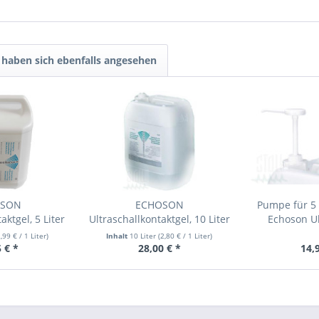
haben sich ebenfalls angesehen
OSON
ECHOSON
Pumpe für 5 
aktgel, 5 Liter
Ultraschallkontaktgel, 10 Liter
Echoson Ul
ster
Kanister
,99 €
/ 1 Liter)
Inhalt
10 Liter
(
2,80 €
/ 1 Liter)
 € *
28,00 € *
14,