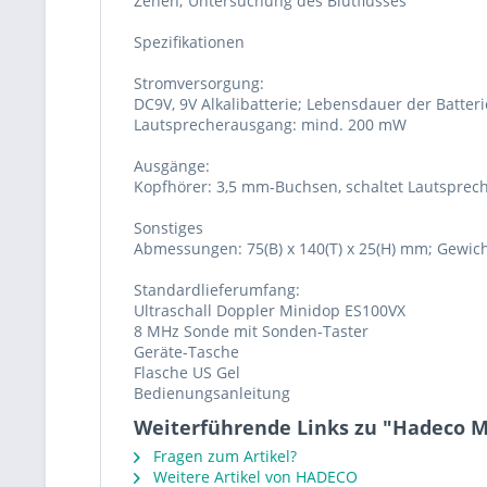
Zehen; Untersuchung des Blutflusses
Spezifikationen
Stromversorgung:
DC9V, 9V Alkalibatterie; Lebensdauer der Batteri
Lautsprecherausgang: mind. 200 mW
Ausgänge:
Kopfhörer: 3,5 mm-Buchsen, schaltet Lautsprec
Sonstiges
Abmessungen: 75(B) x 140(T) x 25(H) mm; Gewich
Standardlieferumfang:
Ultraschall Doppler Minidop ES100VX
8 MHz Sonde mit Sonden-Taster
Geräte-Tasche
Flasche US Gel
Bedienungsanleitung
Weiterführende Links zu "Hadeco M
Fragen zum Artikel?
Weitere Artikel von HADECO