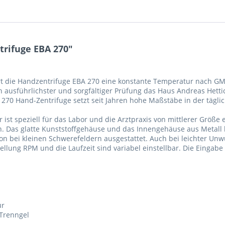
trifuge EBA 270"
tiert die Handzentrifuge EBA 270 eine konstante Temperatur nach
ach ausführlichster und sorgfältiger Prüfung das Haus Andreas Hett
A 270 Hand-Zentrifuge setzt seit Jahren hohe Maßstäbe in der tägli
ist speziell für das Labor und die Arztpraxis von mittlerer Größe e
. Das glatte Kunststoffgehäuse und das Innengehäuse aus Metall l
 bei kleinen Schwerefeldern ausgestattet. Auch bei leichter Unwu
llung RPM und die Laufzeit sind variabel einstellbar. Die Eingabe 
ur
 Trenngel