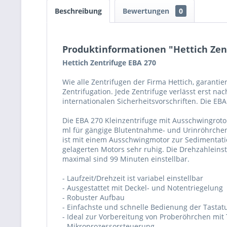
Beschreibung
Bewertungen
0
Produktinformationen "Hettich Zen
Hettich Zentrifuge EBA 270
Wie alle Zentrifugen der Firma Hettich, garan
Zentrifugation. Jede Zentrifuge verlässt erst n
internationalen Sicherheitsvorschriften. Die EB
Die EBA 270 Kleinzentrifuge mit Ausschwingrotor 
ml für gängige Blutentnahme- und Urinröhrchen
ist mit einem Ausschwingmotor zur Sedimentation
gelagerten Motors sehr ruhig. Die Drehzahleinste
maximal sind 99 Minuten einstellbar.
- Laufzeit/Drehzeit ist variabel einstellbar
- Ausgestattet mit Deckel- und Notentriegelung
- Robuster Aufbau
- Einfachste und schnelle Bedienung der Tastat
- Ideal zur Vorbereitung von Proberöhrchen mit
- Mikroprozessorsteuerung