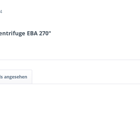
4
entrifuge EBA 270"
ls angesehen